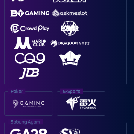
Poker
E-Sports
Sabung Ayam