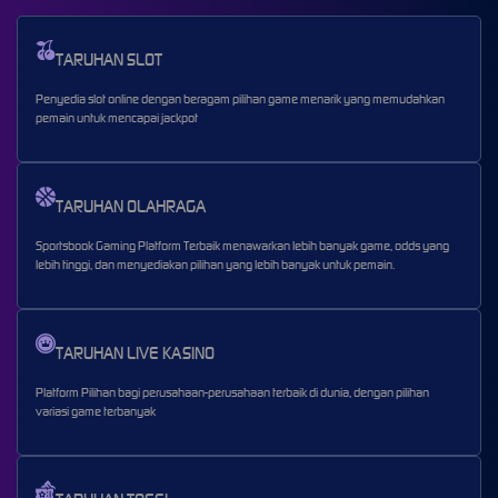
TARUHAN SLOT
Penyedia slot online dengan beragam pilihan game menarik yang memudahkan
pemain untuk mencapai jackpot
TARUHAN OLAHRAGA
Sportsbook Gaming Platform Terbaik menawarkan lebih banyak game, odds yang
lebih tinggi, dan menyediakan pilihan yang lebih banyak untuk pemain.
TARUHAN LIVE KASINO
Platform Pilihan bagi perusahaan-perusahaan terbaik di dunia, dengan pilihan
variasi game terbanyak