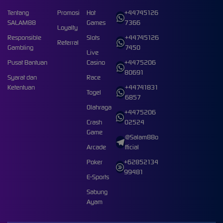
Tentang
Promosi
Hot
+44745126
SALAM88
Games
7366
Loyalty
Responsible
Slots
+44745126
Referral
Gambling
7450
Live
Pusat Bantuan
Casino
+4475206
80691
Syarat dan
Race
Ketentuan
+44741831
Togel
6857
Olahraga
+4475206
Crash
02524
Game
@Salam88o
Arcade
fficial
Poker
+62852134
99481
E-Sports
Sabung
Ayam