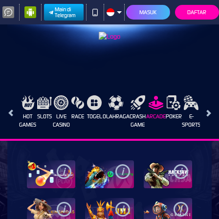
Main di
MASUK
DAFTAR
Telegram
HOT
SLOTS
LIVE
RACE
TOGEL
OLAHRAGA
CRASH
ARCADE
POKER
E-
SABUN
GAMES
CASINO
GAME
SPORTS
AYAM
i
i
i
i
i
i