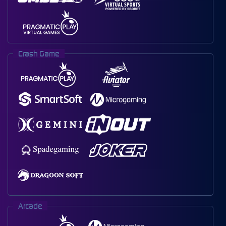
Crash Game
Arcade