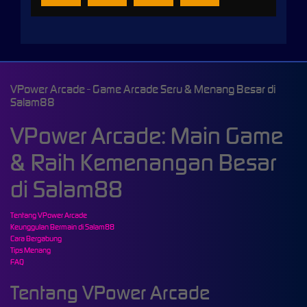
VPower Arcade - Game Arcade Seru & Menang Besar di
Salam88
VPower Arcade: Main Game
& Raih Kemenangan Besar
di Salam88
Tentang VPower Arcade
Keunggulan Bermain di Salam88
Cara Bergabung
Tips Menang
FAQ
Tentang VPower Arcade