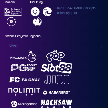
Bermain
Didukung
©2026 SALAM88. Hak cipta
dilindungi | 18+
Platform Penyedia Layanan
Slots