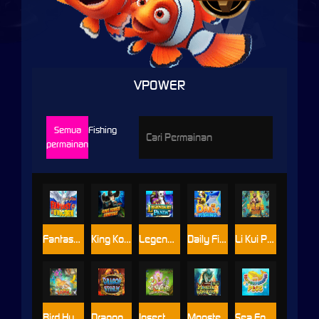
VPOWER
Semua
Fishing
permainan
Fantasy Unicorn
King Kong’s Rampage
Legendary Panda
Daily Fishing
Li Kui Pi Yu
Bird Hunter
Dragon Storm
Insect Paradise
Monster Awaken plus
Sea Food Paradise II Plus