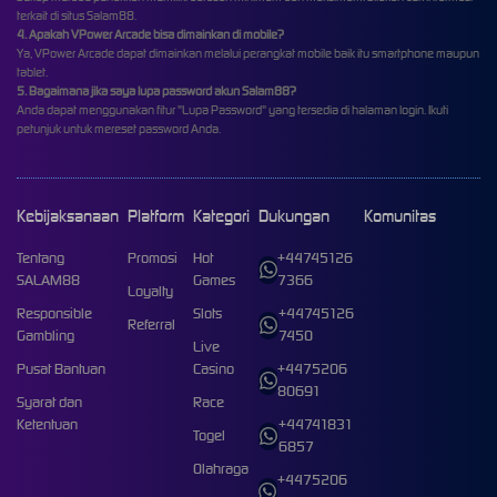
terkait di situs Salam88.
4. Apakah VPower Arcade bisa dimainkan di mobile?
Ya, VPower Arcade dapat dimainkan melalui perangkat mobile baik itu smartphone maupun
tablet.
5. Bagaimana jika saya lupa password akun Salam88?
Anda dapat menggunakan fitur "Lupa Password" yang tersedia di halaman login. Ikuti
petunjuk untuk mereset password Anda.
Kebijaksanaan
Platform
Kategori
Dukungan
Komunitas
Tentang
Promosi
Hot
+44745126
SALAM88
Games
7366
Loyalty
Responsible
Slots
+44745126
Referral
Gambling
7450
Live
Pusat Bantuan
Casino
+4475206
80691
Syarat dan
Race
Ketentuan
+44741831
Togel
6857
Olahraga
+4475206