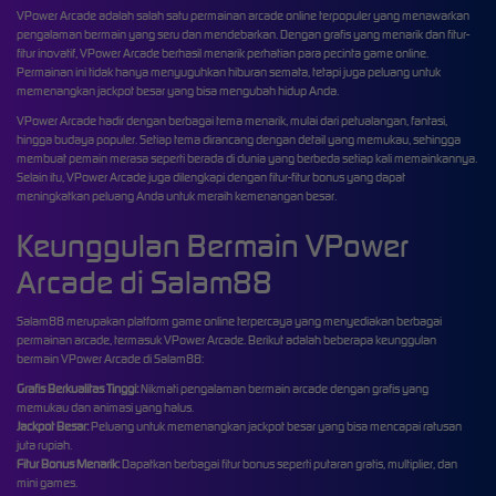
VPower Arcade adalah salah satu permainan arcade online terpopuler yang menawarkan
pengalaman bermain yang seru dan mendebarkan. Dengan grafis yang menarik dan fitur-
fitur inovatif, VPower Arcade berhasil menarik perhatian para pecinta game online.
Permainan ini tidak hanya menyuguhkan hiburan semata, tetapi juga peluang untuk
memenangkan jackpot besar yang bisa mengubah hidup Anda.
VPower Arcade hadir dengan berbagai tema menarik, mulai dari petualangan, fantasi,
hingga budaya populer. Setiap tema dirancang dengan detail yang memukau, sehingga
membuat pemain merasa seperti berada di dunia yang berbeda setiap kali memainkannya.
Selain itu, VPower Arcade juga dilengkapi dengan fitur-fitur bonus yang dapat
meningkatkan peluang Anda untuk meraih kemenangan besar.
Keunggulan Bermain VPower
Arcade di Salam88
Salam88 merupakan platform game online terpercaya yang menyediakan berbagai
permainan arcade, termasuk VPower Arcade. Berikut adalah beberapa keunggulan
bermain VPower Arcade di Salam88:
Grafis Berkualitas Tinggi:
Nikmati pengalaman bermain arcade dengan grafis yang
memukau dan animasi yang halus.
Jackpot Besar:
Peluang untuk memenangkan jackpot besar yang bisa mencapai ratusan
juta rupiah.
Fitur Bonus Menarik:
Dapatkan berbagai fitur bonus seperti putaran gratis, multiplier, dan
mini games.