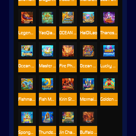
Legend of the phoenix
YaoQianShu
OCEAN MONSTER 2
HaiDiLao
Thanos Avengers
Ocean Paradise
Master Of The Deep
Fire Phoenix
Ocean King 3
Lucky Fishing
Fishman Wharf
Fish Music World
Kirin Storm
Mermaids-6s
Golden Legend Plus
Spongebob
Thunder Dragon
Jin Chan Bu Yu
Buffalo thunder