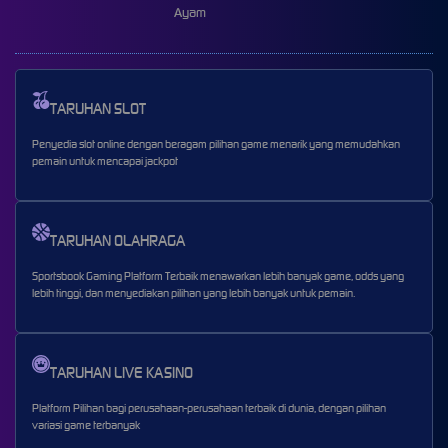
Ayam
TARUHAN SLOT
Penyedia slot online dengan beragam pilihan game menarik yang memudahkan
pemain untuk mencapai jackpot
TARUHAN OLAHRAGA
Sportsbook Gaming Platform Terbaik menawarkan lebih banyak game, odds yang
lebih tinggi, dan menyediakan pilihan yang lebih banyak untuk pemain.
TARUHAN LIVE KASINO
Platform Pilihan bagi perusahaan-perusahaan terbaik di dunia, dengan pilihan
variasi game terbanyak