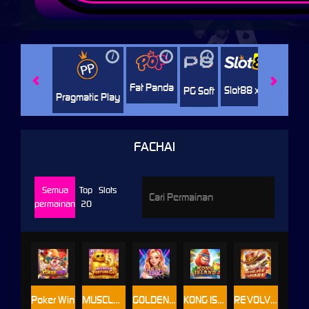
i
i
i
i
i
Facha
Fat Panda
Slot88 x PP
PG Soft
Pragmatic Play
FACHAI
Semua
Top
Slots
permainan
20
Poker Win
MUSCLE FORTUNE CAT
GOLDEN IDOL
KONG ISLAND
REVOLVER HARE