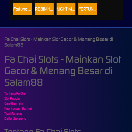
Fortune Money Boom
ROBIN HOOD
NIGHT MARKET 2
FORTUNE EGG
Fa Chai Slots - Mainkan Slot Gacor & Menang Besar di
Salam88
Fa Chai Slots - Mainkan Slot
Gacor & Menang Besar di
Salam88
Tentang Fa Chai
Slot Populer
Cara Bermain
Keuntungan Bermain
Tips Menang
Daftar Sekarang
Tentang Fa Chai Slots