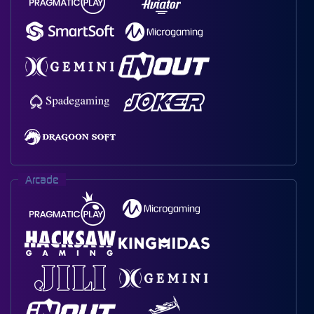
Arcade