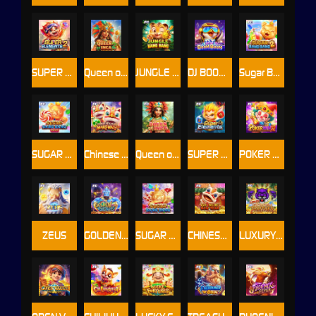
SUPER ELEMENTS 2
Queen of Inca 2
JUNGLE BANG BANG
DJ BOOM BOOM
Sugar Bang Bang 2
SUGAR BANG BANG PLUS
Chinese New Year Moreways
Queen of Inca
SUPER ELEMENTS
POKER WIN 2
ZEUS
GOLDEN GENIE
SUGAR BANG BANG
CHINESE NEW YEAR
LUXURY GOLDEN PANTHER