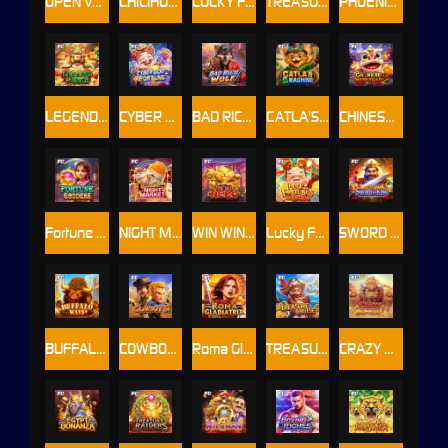
OPEN VAULT
CHILIHUAHUA
LUCKY FORTUNES
TREASURES OF ODIN
PHOENIX FEVER
LEGEND OF INCA
CYBER GOD OF FORTUNE⁺
BAD RICH WOLF
CATLA'S MONEY MACHINE
CHINESE NEW YEAR 2
Fortune Goddess
NIGHT MARKET
WIN WIN NEKO
Lucky Fortune 3x3
SWORD OF KING
BUFFALO WAYS
COWBOYS
Roma Gladiatrix
TREASURE CRUISE
CRAZY BUFFALO