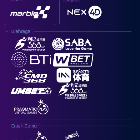
Olahraga
Crash Game