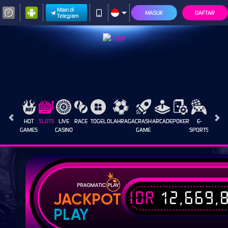
Main di
MASUK
DAFTAR
Telegram
HOT
SLOTS
LIVE
RACE
TOGEL
OLAHRAGA
CRASH
ARCADE
POKER
E-
SABUN
GAMES
CASINO
GAME
SPORTS
AYAM
IDR
12,669,
JACKPOT
PLAY