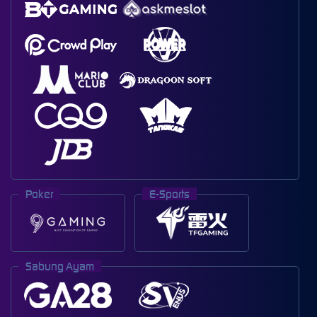
Poker
E-Sports
Sabung Ayam