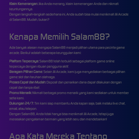
Klaim Kemenangan:
Jika Anda menang, klaim kemenangan Anda dan nikmati
keuntungannya.
Dengan langkah-langkah sederhana ini, Anda sudah bisa mulai menikmati Jili Arcade
di Salam88. Mudah, bukan?
Kenapa Memilih Salam88?
Ada banyak alasan mengapa Salam88 menjadi pilihan utama para pecinta game
arcade. Berikut adalah beberapa keunggulan kami:
Platform Terpercaya:
Salam88 telah terbukti sebagai platform game online
terpercaya dengan ribuan pengguna aktif.
Beragam Pilihan Game:
Selain Jili Arcade, kami juga menyediakan berbagai pilihan
game slot dan taruhan olahraga.
Proses Cepat dan Mudah:
Deposit dan penarikan dana dapat dilakukan dengan
cepat dan tanpa ribet.
Promo Menarik:
Nikmati berbagai promo menarik yang kami sediakan untuk member
setia kami.
Dukungan 24/7:
Tim kami siap membantu Anda kapan saja, baik melalui live chat,
email, atau telepon.
Dengan Salam88, Anda tidak hanya bisa menikmati Jili Arcade, tetapi juga
merasakan pengalaman bermain yang lebih seru dan mendebarkan!
Apa Kata Mereka Tentang