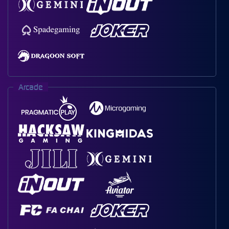
Arcade