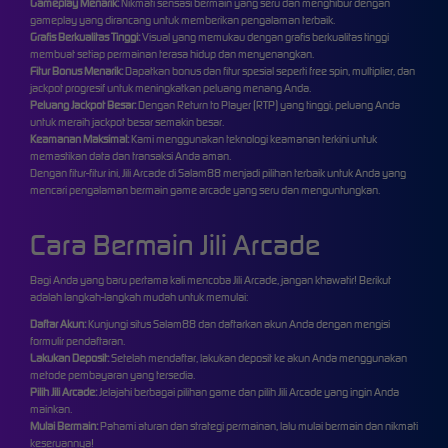
Gameplay Menarik:
Nikmati sensasi bermain yang seru dan menghibur dengan
gameplay yang dirancang untuk memberikan pengalaman terbaik.
Grafis Berkualitas Tinggi:
Visual yang memukau dengan grafis berkualitas tinggi
membuat setiap permainan terasa hidup dan menyenangkan.
Fitur Bonus Menarik:
Dapatkan bonus dan fitur spesial seperti free spin, multiplier, dan
jackpot progresif untuk meningkatkan peluang menang Anda.
Peluang Jackpot Besar:
Dengan Return to Player (RTP) yang tinggi, peluang Anda
untuk meraih jackpot besar semakin besar.
Keamanan Maksimal:
Kami menggunakan teknologi keamanan terkini untuk
memastikan data dan transaksi Anda aman.
Dengan fitur-fitur ini, Jili Arcade di Salam88 menjadi pilihan terbaik untuk Anda yang
mencari pengalaman bermain game arcade yang seru dan menguntungkan.
Cara Bermain Jili Arcade
Bagi Anda yang baru pertama kali mencoba Jili Arcade, jangan khawatir! Berikut
adalah langkah-langkah mudah untuk memulai:
Daftar Akun:
Kunjungi situs Salam88 dan daftarkan akun Anda dengan mengisi
formulir pendaftaran.
Lakukan Deposit:
Setelah mendaftar, lakukan deposit ke akun Anda menggunakan
metode pembayaran yang tersedia.
Pilih Jili Arcade:
Jelajahi berbagai pilihan game dan pilih Jili Arcade yang ingin Anda
mainkan.
Mulai Bermain:
Pahami aturan dan strategi permainan, lalu mulai bermain dan nikmati
keseruannya!