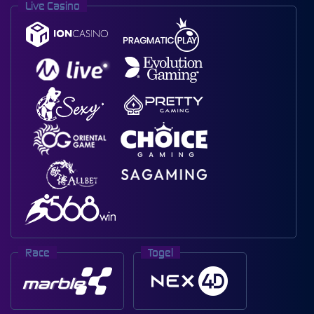
Live Casino
Race
Togel