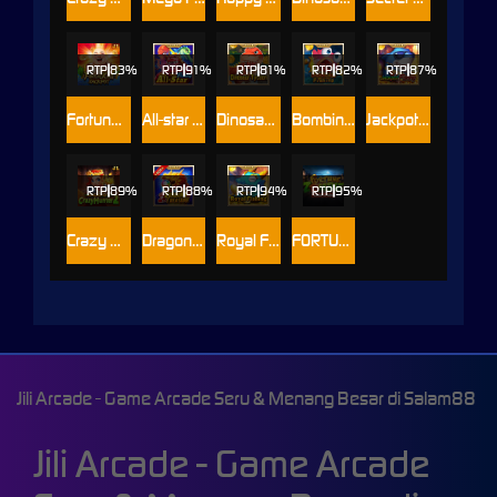
RTP
83%
RTP
91%
RTP
81%
RTP
82%
RTP
87%
Fortune King Jackpot
All-star Fishing
Dinosaur Tycoon
Bombing Fishing
Jackpot Fishing
RTP
89%
RTP
88%
RTP
94%
RTP
95%
Crazy Hunter 2
Dragon Treasure
Royal Fishing
FORTUNE ZOMBIE
Jili Arcade - Game Arcade Seru & Menang Besar di Salam88
Jili Arcade - Game Arcade